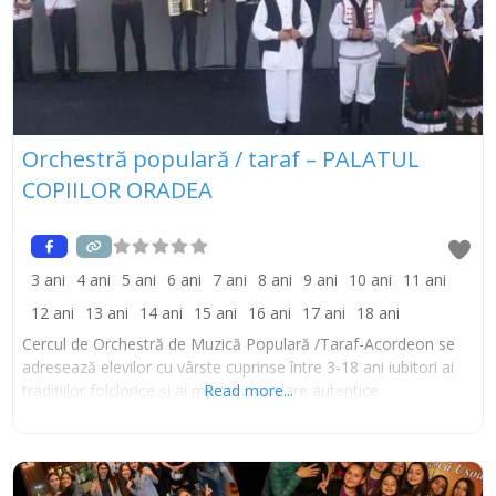
Orchestră populară / taraf – PALATUL
COPIILOR ORADEA
3 ani
4 ani
5 ani
6 ani
7 ani
8 ani
9 ani
10 ani
11 ani
12 ani
13 ani
14 ani
15 ani
16 ani
17 ani
18 ani
Cercul de Orchestră de Muzică Populară /Taraf-Acordeon se
adresează elevilor cu vârste cuprinse între 3-18 ani iubitori ai
tradițiilor folclorice și ai muzicii populare autentice.
Read more...