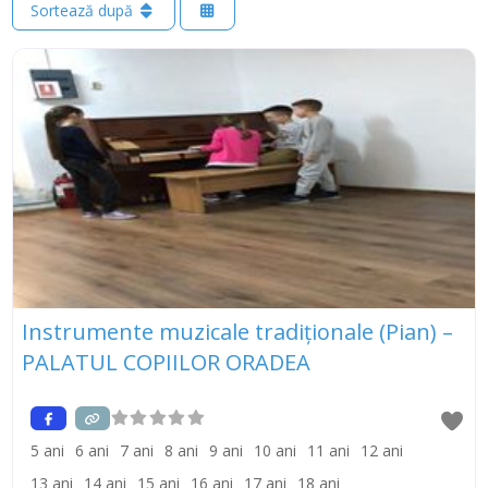
Sortează după
Instrumente muzicale tradiționale (Pian) –
PALATUL COPIILOR ORADEA
5 ani
6 ani
7 ani
8 ani
9 ani
10 ani
11 ani
12 ani
13 ani
14 ani
15 ani
16 ani
17 ani
18 ani