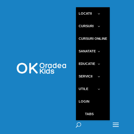
LOCATII
CURSURI
CURSURI ONLINE
SANATATE
EDUCATIE
SERVICII
UTILE
LOGIN
TABS