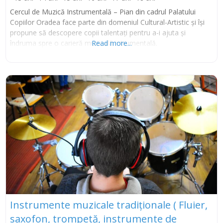
Cercul de Muzică Instrumentală – Pian din cadrul Palatului
Copiilor Oradea face parte din domeniul Cultural-Artistic şi îşi
propune să descopere copii talentaţi pentru a-i ajuta şi
îndruma spre o carieră muzicală intrumentală.
Read more...
Instrumente muzicale tradiționale ( Fluier,
saxofon, trompetă, instrumente de