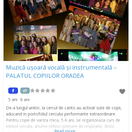
Muzică uşoară vocală și instrumentală –
PALATUL COPIILOR ORADEA
5 ani
6 ani
De-a lungul anilor, la cercul de canto au activat sute de copii,
aducand in portofoliul cercului performante extraordinare.
Pentru copiii de varsta mica, 5-6 ani, se organizeaza curs de
initiere vocala, anume tehnici primare de respiratie, dictie,
Read more...