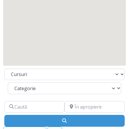
Select search type
Categorie
Caută
În apropiere
Caută