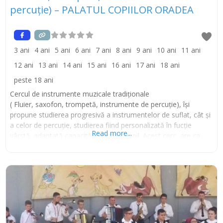
percuție) – PALATUL COPIILOR ORADEA
3 ani
4 ani
5 ani
6 ani
7 ani
8 ani
9 ani
10 ani
11 ani
12 ani
13 ani
14 ani
15 ani
16 ani
17 ani
18 ani
peste 18 ani
Cercul de instrumente muzicale tradiționale
( Fluier, saxofon, trompetă, instrumente de percuție), își
propune studierea progresivă a instrumentelor de suflat, cât și
a celor de percuție, studierea fiind personalizată în fucție
Read more...
vârstă, adaptată capacității fiecărui copil. Acest cerc, are ca
țintă parcurgerea unor etape care pot să dezvolte capacitățile
muzicale ale fiecărui copil, de la an la an, trecându-se la o
nouă etapă de studiu.