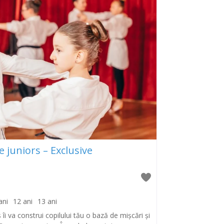
e juniors – Exclusive
ani
12 ani
13 ani
îi va construi copilului tău o bază de mișcări și