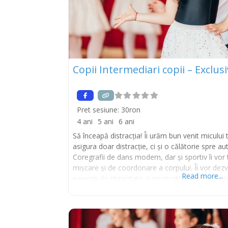
Copii Intermediari copii – Exclus
Pret sesiune:
30ron
4 ani
5 ani
6 ani
Să înceapă distracția! Îi urăm bun venit micului t
asigura doar distracție, ci și o călătorie spre a
Coregrafii de dans modern, dar și sportiv îi vor t
mișcare și de coordonare a corpului. Îi vor dezv
Read more...
exerciții de ritmicitate și muzicalitate și îi vor 
Instagram