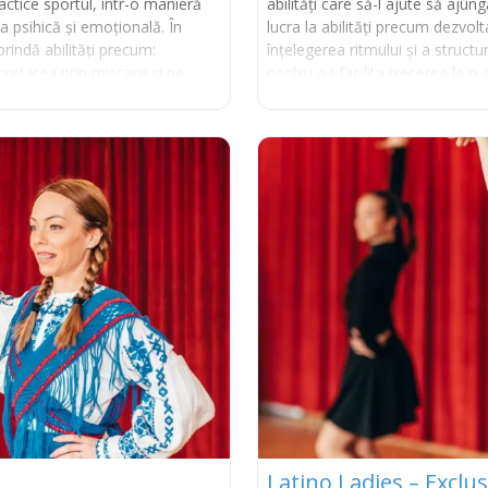
ractice sportul, într-o manieră
abilități care să-l ajute să aju
ea psihică și emoțională. În
lucra la abilități precum dezvol
rindă abilități precum:
înțelegerea ritmului și a structu
rpretarea prin mișcare și pe
pentru a-i facilita trecerea la
icarea deprinderilor motrice în
l muzicii; abordarea corectă a
Latino Ladies – Exclu