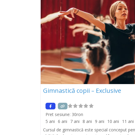
Gimnastică copii – Exclusive
Pret sesiune:
30ron
5 ani
6 ani
7 ani
8 ani
9 ani
10 ani
11 ani
Cursul de gimnastică este special conceput pent