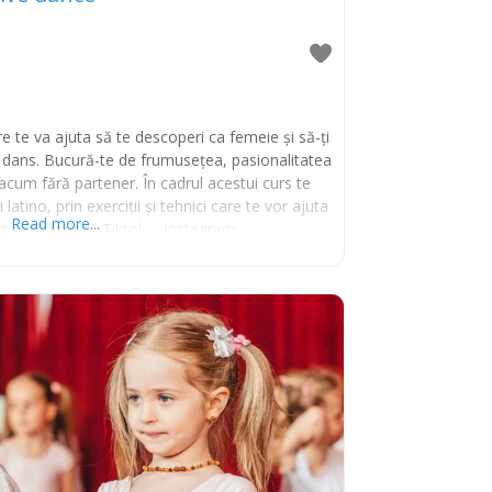
e te va ajuta să te descoperi ca femeie și să-ți
e dans. Bucură-te de frumusețea, pasionalitatea
acum fără partener. În cadrul acestui curs te
 latino, prin exerciții și tehnici care te vor ajuta
Read more...
ns și nu numai. Tiktok Instagram