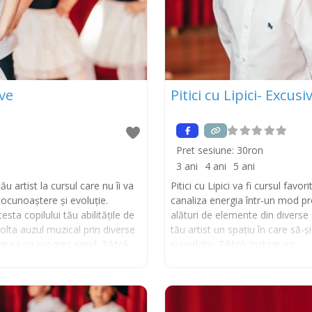
ive
Pitici cu Lipici- Excusi
Pret sesiune:
30ron
3 ani
4 ani
5 ani
ău artist la cursul care nu îi va
Pitici cu Lipici va fi cursul favor
utocunoaștere și evoluție.
canaliza energia într-un mod prod
esta copilului tău abilitățile de
alături de elemente din diverse s
olta auzul muzical prin diverse
tău artist un spațiu în care să-și
asigura un progres rapid. Tiktok
superlativ. Tiktok Instagram