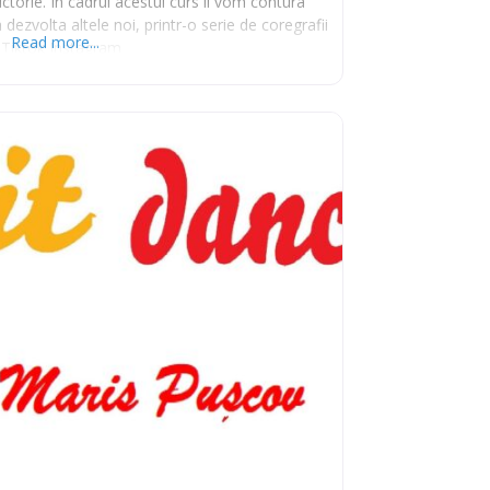
victorie. În cadrul acestui curs îi vom contura
m dezvolta altele noi, printr-o serie de coregrafii
Read more...
 Tiktok Instagram