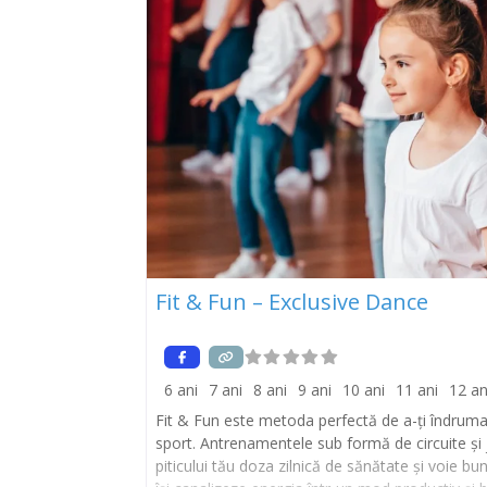
Fit & Fun – Exclusive Dance
6 ani
7 ani
8 ani
9 ani
10 ani
11 ani
12 an
Fit & Fun este metoda perfectă de a-ți îndruma c
sport. Antrenamentele sub formă de circuite și j
piticului tău doza zilnică de sănătate și voie b