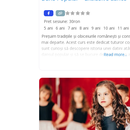
Pret sesiune:
30ron
5 ani
6 ani
7 ani
8 ani
9 ani
10 ani
11 ani
Prețuim tradițiile și obiceiurile românești și c
mai departe. Acest curs este dedicat tuturor cop
sunt curioși să descopere istoria unei datini 
dansul popular și să se bucure de diversitatea 
Read more...