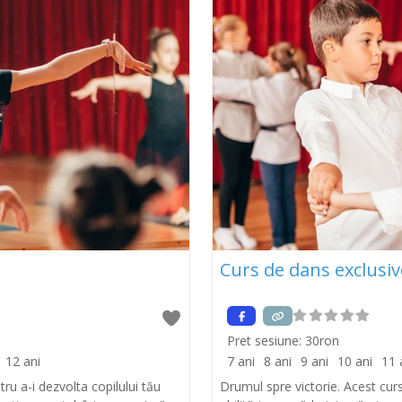
Curs de dans exclusiv
Pret sesiune:
30ron
12 ani
7 ani
8 ani
9 ani
10 ani
11 
ru a-i dezvolta copilului tău
Drumul spre victorie. Acest curs 