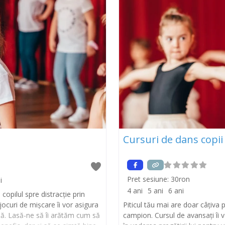
Cursuri de dans copii
Pret sesiune:
30ron
i
4 ani
5 ani
6 ani
opilul spre distracție prin
ocuri de mișcare îi vor asigura
Piticul tău mai are doar câțiva
ună. Lasă-ne să îi arătăm cum să
campion. Cursul de avansați îi 