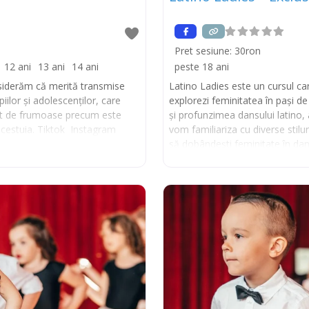
Pret sesiune:
30ron
12 ani
13 ani
14 ani
peste 18 ani
onsiderăm că merită transmise
Latino Ladies este un cursul car
iilor și adolescenților, care
explorezi feminitatea în pași d
atât de frumoase precum este
și profunzimea dansului latino, 
acestuia. Tiktok Instagram
vom familiariza cu diverse stiluri
să dobândești feminitate în da