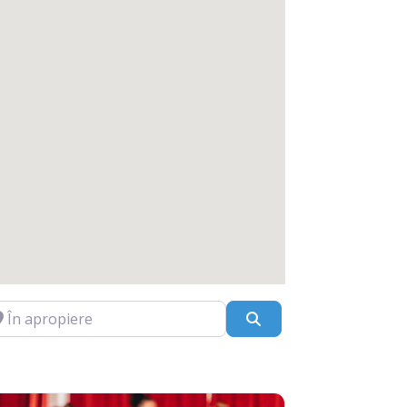
apropiere
Caută