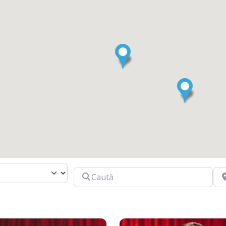
Caută
În 