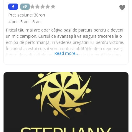
Pret sesiune:
30ron
4 ani
5 ani
6 ani
Piticul tău mai are doar câțiva pași de parcurs pentru a deveni
un mic campion. Cursul de avansați îi va asigura trecerea la o
echipă de performanță, în vederea pregătirii lui pentru victorie.
În cadrul acestui curs îi vom contura abilitățile deja deprinse și
Read more...
îi vom dezvolta altele noi, printr-o serie de coregrafii de dans
sportiv, dar și modern. Tiktok Instagram