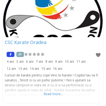
CSC Karate Oradea
4 ani
5 ani
6 ani
7 ani
8 ani
9 ani
10 ani
11 ani
12 ani
13 ani
14 ani
15 ani
16 ani
Cursuri de karate pentru copii Vino la Karate ! Copilul tau va fi
sanatos , fericit si cu un psihic puternic ! Noi ii ajutam sa
devina campioni in viata de zi cu zi si sa performeze cu o
gandire rapida in viata de adult . Karate inseamna disciplina ,
Read more...
ambitie , intelepciune ! Invata sa te cunosti pe tine insuti
Cursurile de Karate se desfasoara in incinta Liceului Lucian
Blaga si in Dojo-ul Traditional amplasat pe Strada Mugurilor