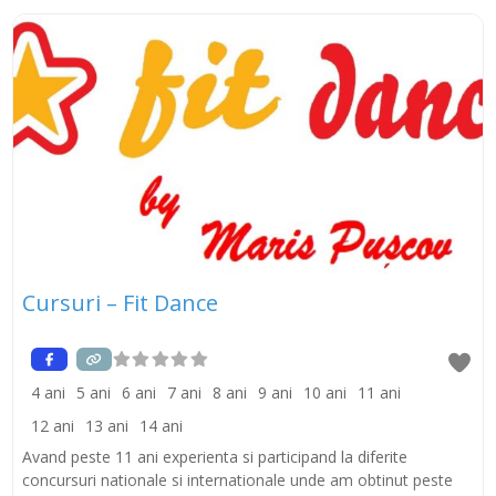
14 ( Aproape de Bazinul Olimpic )
Cursuri – Fit Dance
4 ani
5 ani
6 ani
7 ani
8 ani
9 ani
10 ani
11 ani
12 ani
13 ani
14 ani
Avand peste 11 ani experienta si participand la diferite
concursuri nationale si internationale unde am obtinut peste