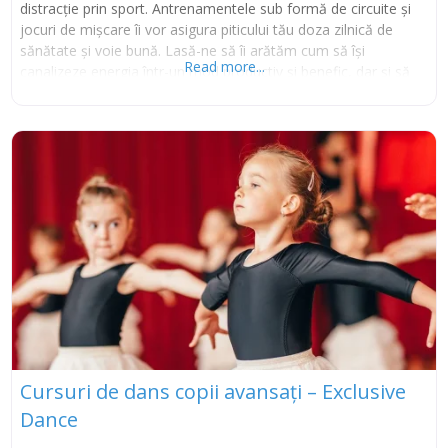
distracție prin sport. Antrenamentele sub formă de circuite și
jocuri de mișcare îi vor asigura piticului tău doza zilnică de
sănătate și voie bună. Lasă-ne să îi arătăm cum să își
Read more...
canalizeze energia într-un mod productiv și benefic, dar și să
se simță bine în același timp. Căci copilul sănătos de azi, va
ajunge adultul fericit de mâine. Tiktok Instagram
Cursuri de dans copii avansați – Exclusive
Dance