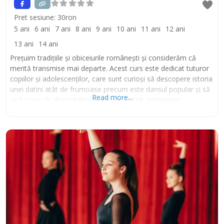
Pret sesiune:
30ron
5 ani
6 ani
7 ani
8 ani
9 ani
10 ani
11 ani
12 ani
13 ani
14 ani
Prețuim tradițiile și obiceiurile românești și considerăm că
merită transmise mai departe. Acest curs este dedicat tuturor
copiilor și adolescenților, care sunt curioși să descopere istoria
unei datini atât de frumoase precum este dansul popular și să
Read more...
se bucure de diversitatea acestuia. Tiktok Instagram