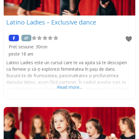
Latino Ladies – Exclusive dance
Pret sesiune:
30ron
peste 18 ani
Latino Ladies este un cursul care te va ajuta să te descoperi
ca femeie și să-ți explorezi feminitatea în pași de dans.
Bucură-te de frumusețea, pasionalitatea și profunzimea
dansului latino, acum fără partener. În cadrul acestui curs te
Read more...
vom familiariza cu diverse stiluri latino, prin exerciții și tehnici
care te vor ajuta să dobândești feminitate în dans și nu numai.
Tiktok Instagram