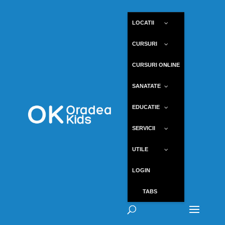
LOCATII
CURSURI
CURSURI ONLINE
SANATATE
EDUCATIE
SERVICII
UTILE
LOGIN
TABS