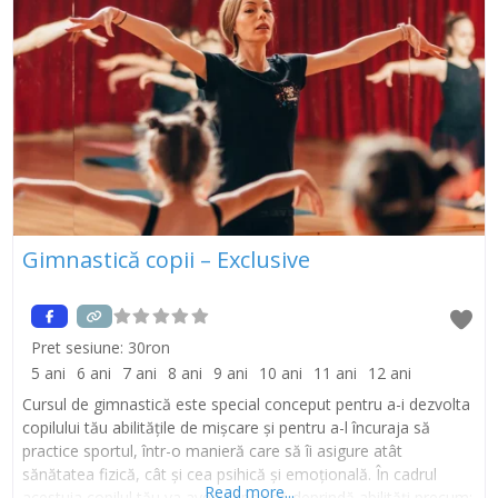
Gimnastică copii – Exclusive
Pret sesiune:
30ron
5 ani
6 ani
7 ani
8 ani
9 ani
10 ani
11 ani
12 ani
Cursul de gimnastică este special conceput pentru a-i dezvolta
copilului tău abilitățile de mișcare și pentru a-l încuraja să
practice sportul, într-o manieră care să îi asigure atât
sănătatea fizică, cât și cea psihică și emoțională. În cadrul
Read more...
acestuia copilul tău va avea șansa să deprindă abilități precum: