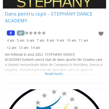
Dans pentru copii – STEPHANY DANCE
ACADEMY
4 ani
5 ani
6 ani
7 ani
8 ani
9 ani
10 ani
11 ani
12 ani
13 ani
14 ani
Am înființat în anul 2002 STEPHANY DANCE
ACADEMY.Suntem unicul club de dans sportiv din Oradea care
a obținut nenumărate titluri de Campioni în România, Grecia și
Ungaria, formând perechi de dansatori care au ajuns în
Read more...
elita dansului sportiv mondial în top 20. Ce este mai frumos
decât niște copii fericiți? Prin dansuri specifice și muzică vom
dezvolta abilitațile de coordonare, sincronizare și reflex.
Instagram Pinterest