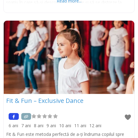
Read more...
spațiu în care să-și descopere abilitățile și să se distreze la
superlativ. Tiktok Instagram
Fit & Fun – Exclusive Dance
6 ani
7 ani
8 ani
9 ani
10 ani
11 ani
12 ani
Fit & Fun este metoda perfectă de a-ți îndruma copilul spre