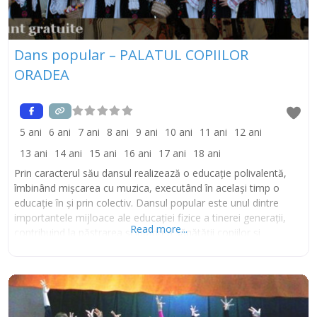
Dans popular – PALATUL COPIILOR
ORADEA
5 ani
6 ani
7 ani
8 ani
9 ani
10 ani
11 ani
12 ani
13 ani
14 ani
15 ani
16 ani
17 ani
18 ani
Prin caracterul său dansul realizează o educaţie polivalentă,
îmbinând mişcarea cu muzica, executând în acelaşi timp o
educaţie în şi prin colectiv. Dansul popular este unul dintre
importantele mijloace ale educaţiei fizice a tinerei generaţii,
Read more...
contribuind la păstrarea şi întărirea sănătăţii copiilor şi
şcolarilor, la dezvoltarea lor fizică armonioasă, la formarea
gustului specific pentru mişcare, la formarea unor deprinderi şi
priceperi motrice specifice, la dezvoltarea unor calităţi motrice
(îndemanarea, coordonarea şi rezistenţa fiind pe primul plan).