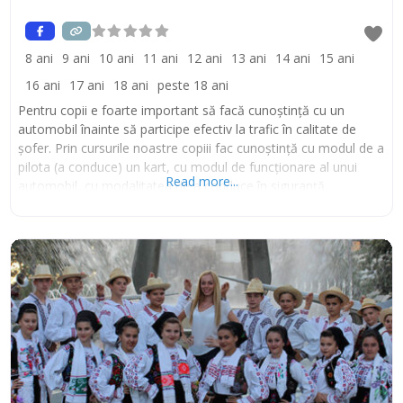
8 ani
9 ani
10 ani
11 ani
12 ani
13 ani
14 ani
15 ani
16 ani
17 ani
18 ani
peste 18 ani
Pentru copii e foarte important să facă cunoștință cu un
automobil înainte să participe efectiv la trafic în calitate de
șofer. Prin cursurile noastre copiii fac cunoștință cu modul de a
pilota (a conduce) un kart, cu modul de funcționare al unui
Read more...
automobil, cu modalitatea de a conduce în siguranță.