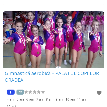
Gimnastică aerobică – PALATUL COPIILOR
ORADEA
4 ani
5 ani
6 ani
7 ani
8 ani
9 ani
10 ani
11 ani
12 ani