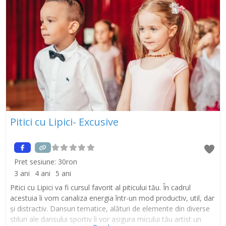
Pitici cu Lipici- Excusive
Pret sesiune:
30ron
3 ani
4 ani
5 ani
Pitici cu Lipici va fi cursul favorit al piticului tău. În cadrul
acestuia îi vom canaliza energia într-un mod productiv, util, dar
și distractiv. Dansuri tematice, alături de elemente din diverse
stiluri ale dansului sportiv îi vor asigura micului tău artist un