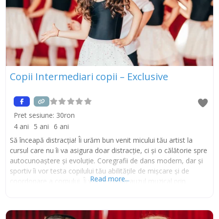
Copii Intermediari copii – Exclusive
Pret sesiune:
30ron
4 ani
5 ani
6 ani
Să înceapă distracția! Îi urăm bun venit micului tău artist la
cursul care nu îi va asigura doar distracție, ci și o călătorie spre
autocunoaștere și evoluție. Coregrafii de dans modern, dar și
sportiv îi vor testa copilului tău abilitățile de mișcare și de
Read more...
coordonare a corpului. Îi vor dezvolta auzul muzical prin
diverse exerciții de ritmicitate și muzicalitate și îi vor asigura un
progres rapid. Tiktok Instagram