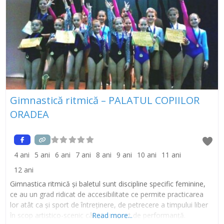
Gimnastică ritmică – PALATUL COPIILOR
ORADEA
4 ani
5 ani
6 ani
7 ani
8 ani
9 ani
10 ani
11 ani
12 ani
Gimnastica ritmică și baletul sunt discipline specific feminine,
ce au un grad ridicat de accesibilitate ce permite practicarea
lor atât ca şi sport de întreţinere, de petrecere a timpului liber
în scop artistico-scenic cât şi ca sport de performanță.
Read more...