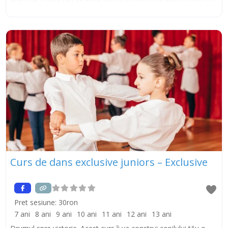
utilizarea mijloacelor specifice gimnasticii; interpretarea prin
mișcare și pe muzică a unor idei, stări afective și mesaje;
aplicarea deprinderilor motrice în exercițiu; crearea unor părți
integral, după tipul muzicii; abordarea corectă a mișcărilor
învățate. Tiktok Instagram
Curs de dans exclusive juniors – Exclusive
Pret sesiune:
30ron
7 ani
8 ani
9 ani
10 ani
11 ani
12 ani
13 ani