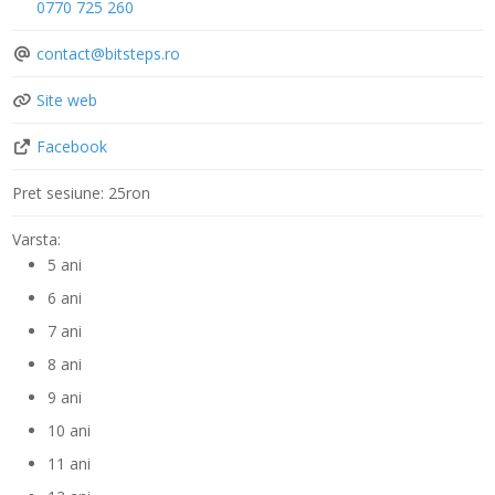
0770 725 260
contact
@
bitsteps.ro
Site web
Facebook
Pret sesiune:
25ron
Varsta:
5 ani
6 ani
7 ani
8 ani
9 ani
10 ani
11 ani