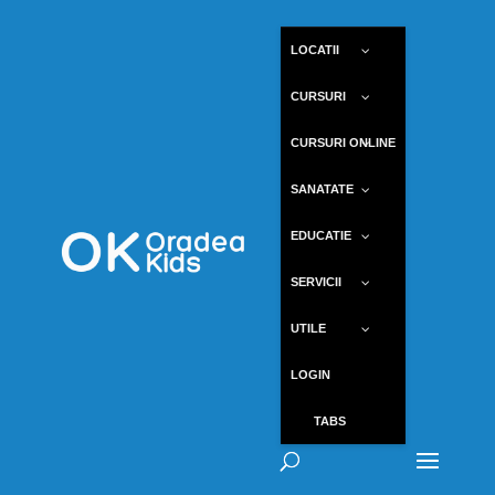
LOCATII
CURSURI
CURSURI ONLINE
SANATATE
EDUCATIE
SERVICII
UTILE
LOGIN
TABS