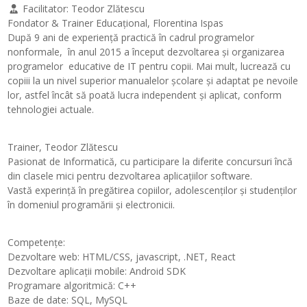
Facilitator:
Teodor Zlătescu
Fondator & Trainer Educaţional, Florentina Ispas
După 9 ani de experienţă practică în cadrul programelor
nonformale, în anul 2015 a început dezvoltarea şi organizarea
programelor educative de IT pentru copii. Mai mult, lucrează cu
copiii la un nivel superior manualelor şcolare şi adaptat pe nevoile
lor, astfel încât să poată lucra independent şi aplicat, conform
tehnologiei actuale.
Trainer, Teodor Zlătescu
Pasionat de Informatică, cu participare la diferite concursuri încă
din clasele mici pentru dezvoltarea aplicațiilor software.
Vastă experință în pregătirea copiilor, adolescenților și studenților
în domeniul programării și electronicii.
Competențe:
Dezvoltare web: HTML/CSS, javascript, .NET, React
Dezvoltare aplicații mobile: Android SDK
Programare algoritmică: C++
Baze de date: SQL, MySQL