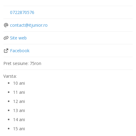
0722870576
contact
@
itjunior.ro
Site web
Facebook
Pret sesiune:
75ron
Varsta:
10 ani
11 ani
12 ani
13 ani
14 ani
15 ani