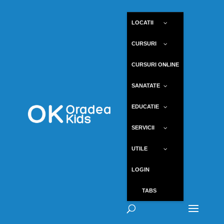
LOCATII
CURSURI
CURSURI ONLINE
SANATATE
EDUCATIE
SERVICII
UTILE
LOGIN
TABS