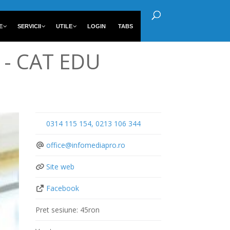
E
SERVICII
UTILE
LOGIN
TABS
ui - CAT EDU
0314 115 154, 0213 106 344
office
@
infomediapro.ro
Site web
Facebook
Pret sesiune:
45ron