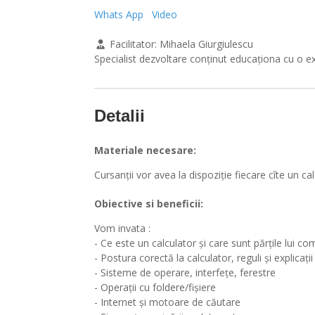
Whats App
Video
Facilitator:
Mihaela Giurgiulescu
Specialist dezvoltare conținut educaționa cu o ex
Detalii
Materiale necesare:
Cursanții vor avea la dispoziție fiecare cîte un ca
Obiective si beneficii:
Vom invata :
- Ce este un calculator și care sunt părțile lui 
- Postura corectă la calculator, reguli și explicații
- Sisteme de operare, interfețe, ferestre
- Operații cu foldere/fișiere
- Internet și motoare de căutare