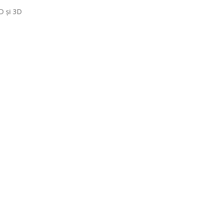
2D și 3D
;