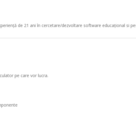
periență de 21 ani în cercetare/dezvoltare software educațional si pest
lculator pe care vor lucra.
componente