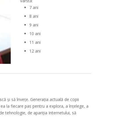
Varsta:
ător
7 ani
8 ani
9 ani
10 ani
11 ani
12 ani
că şi să înveţe. Generația actuală de copii
 ea la fiecare pas pentru a explora, a înțelege, a
de tehnologie, de apariția Internetului, să