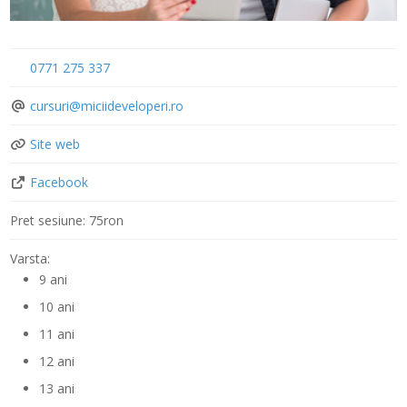
0771 275 337
cursuri
@
miciideveloperi.ro
Site web
Facebook
Pret sesiune:
75ron
Varsta:
9 ani
10 ani
11 ani
12 ani
13 ani