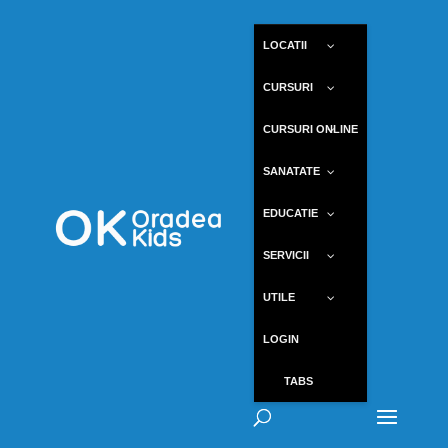
LOCATII
CURSURI
CURSURI ONLINE
SANATATE
EDUCATIE
SERVICII
UTILE
LOGIN
TABS