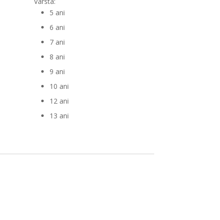
Varsta:
ător
5 ani
6 ani
7 ani
8 ani
9 ani
10 ani
12 ani
13 ani