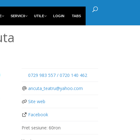
E
SERVICII
UTILE
LOGIN
TABS
uta
0729 983 557 / 0720 140 462
ancuta_teatru
@
yahoo.com
Site web
Facebook
Pret sesiune:
60ron