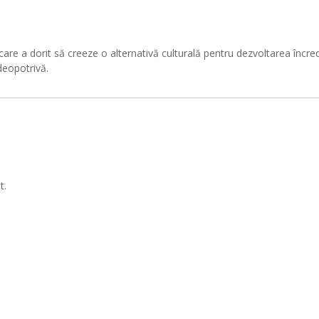
e a dorit să creeze o alternativă culturală pentru dezvoltarea încrederii
 deopotrivă.
t.