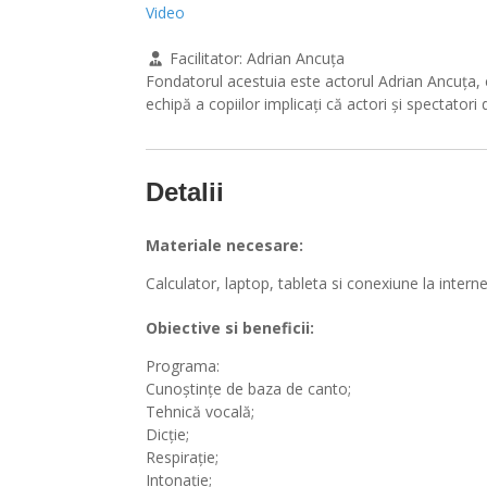
Video
Facilitator:
Adrian Ancuța
Fondatorul acestuia este actorul Adrian Ancuța, car
echipă a copiilor implicați că actori și spectatori
Detalii
Materiale necesare:
Calculator, laptop, tableta si conexiune la interne
Obiective si beneficii:
Programa:
Cunoștințe de baza de canto;
Tehnică vocală;
Dicție;
Respirație;
Intonație;