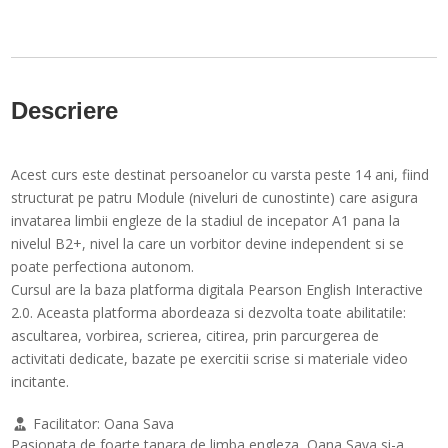
Descriere
Acest curs este destinat persoanelor cu varsta peste 14 ani, fiind
structurat pe patru Module (niveluri de cunostinte) care asigura
invatarea limbii engleze de la stadiul de incepator A1 pana la
nivelul B2+, nivel la care un vorbitor devine independent si se
poate perfectiona autonom.
Cursul are la baza platforma digitala Pearson English Interactive
2.0. Aceasta platforma abordeaza si dezvolta toate abilitatile:
ascultarea, vorbirea, scrierea, citirea, prin parcurgerea de
activitati dedicate, bazate pe exercitii scrise si materiale video
incitante.
Facilitator:
Oana Sava
Pasionata de foarte tanara de limba engleza, Oana Sava si-a