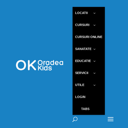
LOCATII
CURSURI
CURSURI ONLINE
SANATATE
EDUCATIE
SERVICII
UTILE
LOGIN
TABS