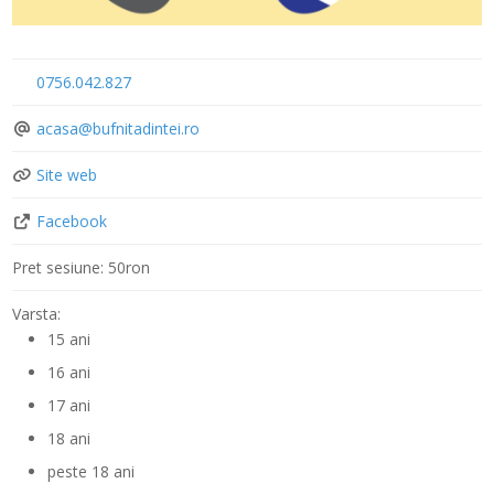
0756.042.827
acasa
@
bufnitadintei.ro
Site web
Facebook
Pret sesiune:
50ron
Varsta:
15 ani
16 ani
17 ani
18 ani
peste 18 ani