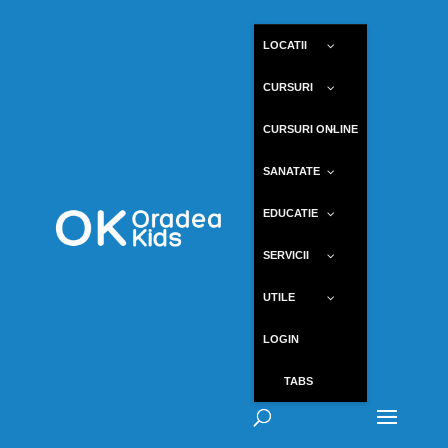
LOCATII
CURSURI
CURSURI ONLINE
SANATATE
EDUCATIE
SERVICII
UTILE
LOGIN
TABS