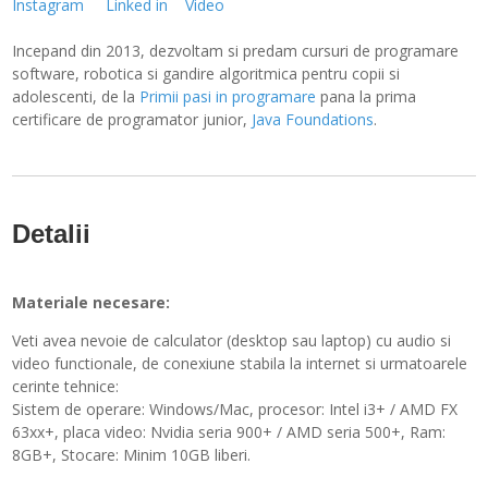
Instagram
Linked in
Video
Incepand din 2013, dezvoltam si predam cursuri de programare
software, robotica si gandire algoritmica pentru copii si
adolescenti, de la
Primii pasi in programare
pana la prima
certificare de programator junior,
Java Foundations
.
Detalii
Materiale necesare:
Veti avea nevoie de calculator (desktop sau laptop) cu audio si
video functionale, de conexiune stabila la internet si urmatoarele
cerinte tehnice:
Sistem de operare: Windows/Mac, procesor: Intel i3+ / AMD FX
63xx+, placa video: Nvidia seria 900+ / AMD seria 500+, Ram:
8GB+, Stocare: Minim 10GB liberi.