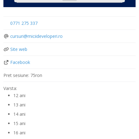
0771 275 337
cursuri
@
miciideveloperi.ro
Site web
Facebook
Pret sesiune:
75ron
Varsta:
12 ani
13 ani
14 ani
15 ani
16 ani