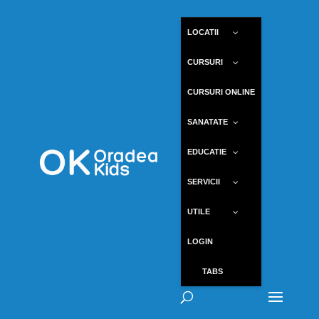
LOCATII
CURSURI
CURSURI ONLINE
SANATATE
EDUCATIE
SERVICII
UTILE
LOGIN
TABS