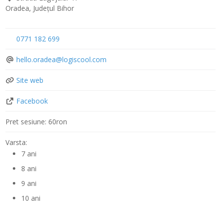
Oradea
,
Județul Bihor
0771 182 699
hello.oradea
@
logiscool.com
Site web
Facebook
Pret sesiune:
60ron
Varsta:
7 ani
8 ani
9 ani
10 ani