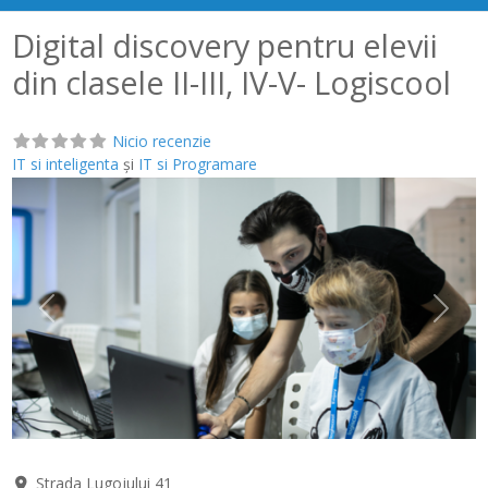
Digital discovery pentru elevii
din clasele II-III, IV-V- Logiscool
Nicio recenzie
IT si inteligenta
și
IT si Programare
Anterior
Următ
Strada Lugojului 41