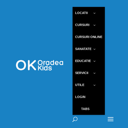
LOCATII
CURSURI
CURSURI ONLINE
SANATATE
EDUCATIE
SERVICII
UTILE
LOGIN
TABS