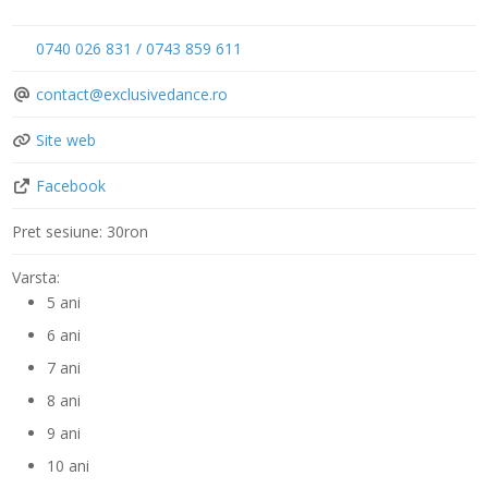
0740 026 831 / 0743 859 611
contact
@
exclusivedance.ro
Site web
Facebook
Pret sesiune:
30ron
Varsta:
5 ani
6 ani
7 ani
8 ani
9 ani
10 ani