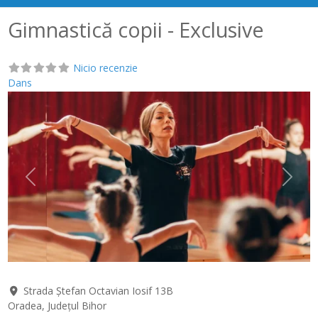
Gimnastică copii - Exclusive
Nicio recenzie
Dans
Anterior
Următ
Strada Ștefan Octavian Iosif 13B
Oradea
,
Județul Bihor