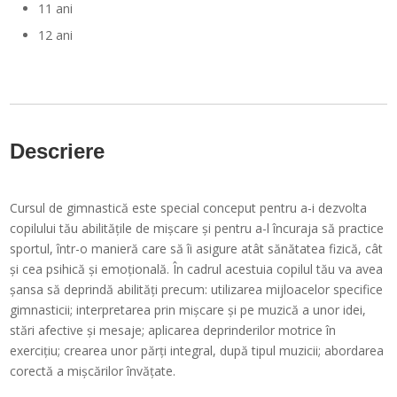
11 ani
12 ani
Descriere
Cursul de gimnastică este special conceput pentru a-i dezvolta
copilului tău abilitățile de mișcare și pentru a-l încuraja să practice
sportul, într-o manieră care să îi asigure atât sănătatea fizică, cât
și cea psihică și emoțională. În cadrul acestuia copilul tău va avea
șansa să deprindă abilități precum: utilizarea mijloacelor specifice
gimnasticii; interpretarea prin mișcare și pe muzică a unor idei,
stări afective și mesaje; aplicarea deprinderilor motrice în
exercițiu; crearea unor părți integral, după tipul muzicii; abordarea
corectă a mișcărilor învățate.