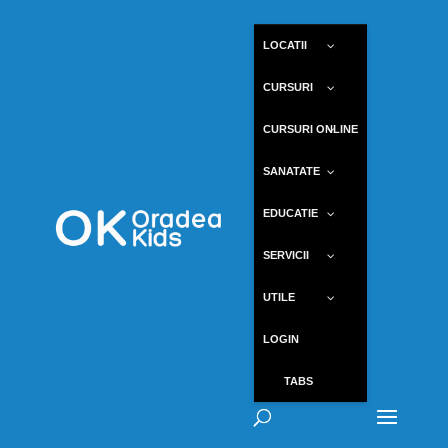
LOCATII
CURSURI
CURSURI ONLINE
SANATATE
EDUCATIE
SERVICII
UTILE
LOGIN
TABS