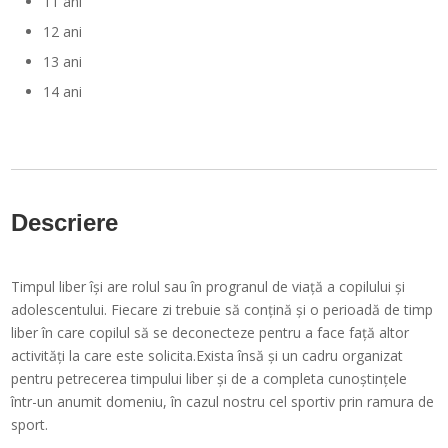
11 ani
12 ani
13 ani
14 ani
Descriere
Timpul liber își are rolul sau în progranul de viață a copilului și
adolescentului. Fiecare zi trebuie să conțină și o perioadă de timp
liber în care copilul să se deconecteze pentru a face față altor
activități la care este solicita.Exista însă și un cadru organizat
pentru petrecerea timpului liber și de a completa cunoștințele
într-un anumit domeniu, în cazul nostru cel sportiv prin ramura de
sport.