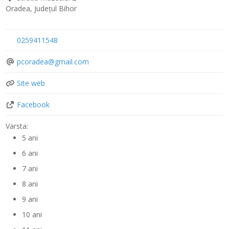
Oradea
,
Județul Bihor
0259411548
pcoradea
@
gmail.com
Site web
Facebook
Varsta:
5 ani
6 ani
7 ani
8 ani
9 ani
10 ani