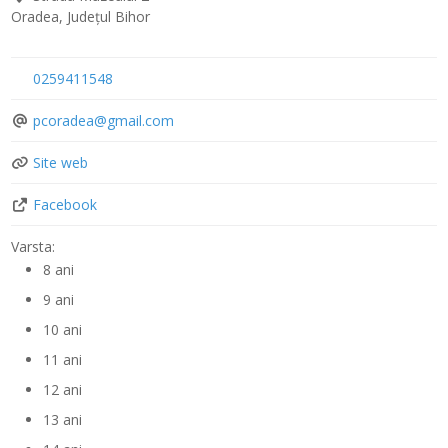
Oradea
,
Județul Bihor
0259411548
pcoradea
@
gmail.com
Site web
Facebook
Varsta:
8 ani
9 ani
10 ani
11 ani
12 ani
13 ani