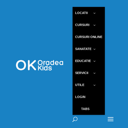
LOCATII
CURSURI
CURSURI ONLINE
SANATATE
EDUCATIE
SERVICII
UTILE
LOGIN
TABS