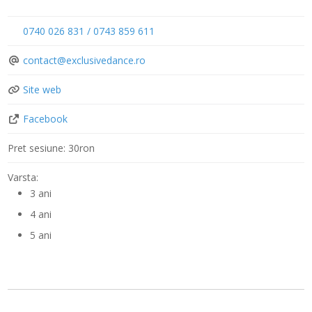
0740 026 831 / 0743 859 611
contact
@
exclusivedance.ro
Site web
Facebook
Pret sesiune:
30ron
Varsta:
3 ani
4 ani
5 ani