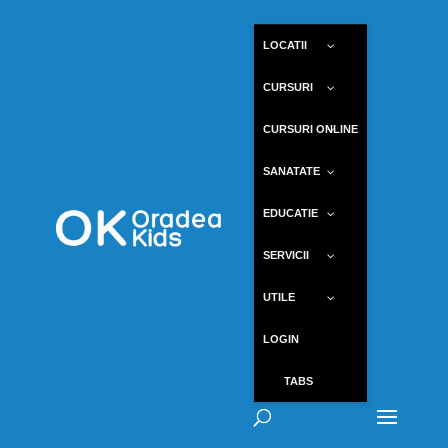
LOCATII
CURSURI
CURSURI ONLINE
SANATATE
EDUCATIE
SERVICII
UTILE
LOGIN
TABS