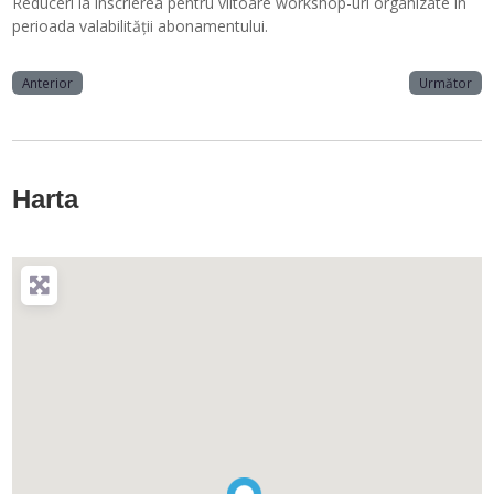
Reduceri la înscrierea pentru viitoare workshop-uri organizate în
perioada valabilității abonamentului.
Anterior
Următor
Harta