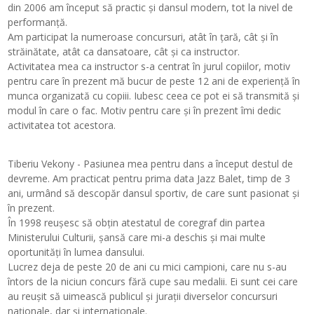
din 2006 am început să practic și dansul modern, tot la nivel de
performanță.
Am participat la numeroase concursuri, atât în țară, cât și în
străinătate, atât ca dansatoare, cât și ca instructor.
Activitatea mea ca instructor s-a centrat în jurul copiilor, motiv
pentru care în prezent mă bucur de peste 12 ani de experiență în
munca organizată cu copiii. Iubesc ceea ce pot ei să transmită și
modul în care o fac. Motiv pentru care și în prezent îmi dedic
activitatea tot acestora.
Tiberiu Vekony - Pasiunea mea pentru dans a început destul de
devreme. Am practicat pentru prima data Jazz Balet, timp de 3
ani, urmând să descopăr dansul sportiv, de care sunt pasionat și
în prezent.
În 1998 reușesc să obțin atestatul de coregraf din partea
Ministerului Culturii, șansă care mi-a deschis și mai multe
oportunități în lumea dansului.
Lucrez deja de peste 20 de ani cu mici campioni, care nu s-au
întors de la niciun concurs fără cupe sau medalii. Ei sunt cei care
au reușit să uimească publicul și jurații diverselor concursuri
naționale, dar și internaționale.