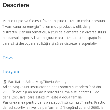
Descriere
Pitici cu Lipici va fi cursul favorit al piticului tău. În cadrul acestuia
îi vom canaliza energia într-un mod productiv, util, dar și
distractiv. Dansuri tematice, alături de elemente din diverse stiluri
ale dansului sportiv îi vor asigura micului tău artist un spațiu în
care să-și descopere abilitățile și să se distreze la superlativ.
Tiktok
Instagram
Facilitator:
Adina Moț,Tiberiu Vekony
Adina Moț - Sunt instructor de dans sportiv și modern încă din
2008. În același an am avut norocul să mă alătur centrului de
dans Exclusive, care astăzi îmi este a doua familie.
Pasiunea mea pentru dans a început însă cu mult înainte. Practic
dansul sportiv la nivel de performanță începând cu anul 2003, iar