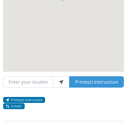
Enter your location
Primești instrucțiuni
Primești instrucțiuni
0 metri