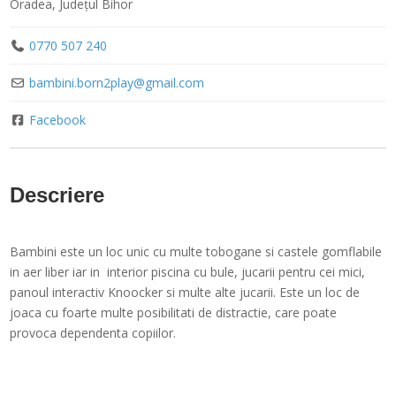
Oradea
,
Județul Bihor
0770 507 240
bambini.born2play
@
gmail.com
Facebook
Descriere
Bambini este un loc unic cu multe tobogane si castele gomflabile
in aer liber iar in interior piscina cu bule, jucarii pentru cei mici,
panoul interactiv Knoocker si multe alte jucarii. Este un loc de
joaca cu foarte multe posibilitati de distractie, care poate
provoca dependenta copiilor.