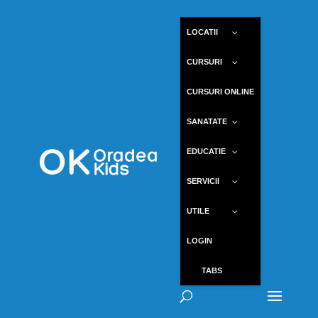
LOCATII
CURSURI
CURSURI ONLINE
SANATATE
EDUCATIE
SERVICII
UTILE
LOGIN
TABS