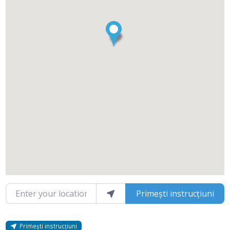
Enter your location
Primești instrucțiuni
Primești instrucțiuni