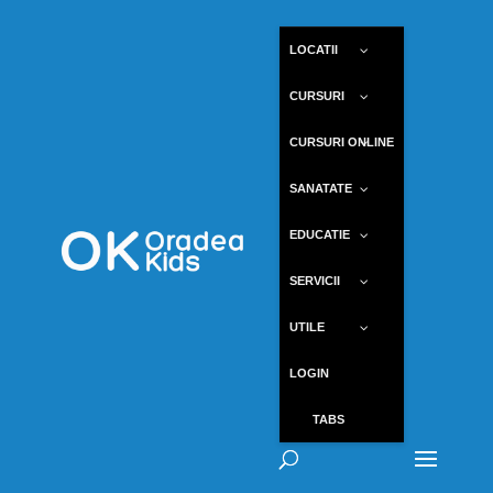
LOCATII
CURSURI
CURSURI ONLINE
SANATATE
EDUCATIE
SERVICII
UTILE
LOGIN
TABS