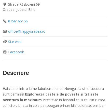
Strada Războieni 69
Oradea
,
Județul Bihor
0756165156
office
@
happyoradea.ro
Site web
Facebook
Descriere
Hai cu noi intr-o lume fabuloasa, unde zbenguiala si harababura
sunt permise!
Exploreaza castele de poveste și trăieste
aventura la maximum.
Piteste-te in foisorul ca si cel din curtea
bunicilor, luneca in voie pe tobogan printre bile colorate, plimba-