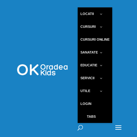
LOCATII
CURSURI
CURSURI ONLINE
SANATATE
EDUCATIE
SERVICII
UTILE
LOGIN
TABS