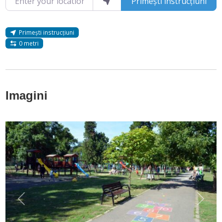
Primești instrucțiuni
Primești instrucțiuni
0 metri
Imagini
Anterior
Următ