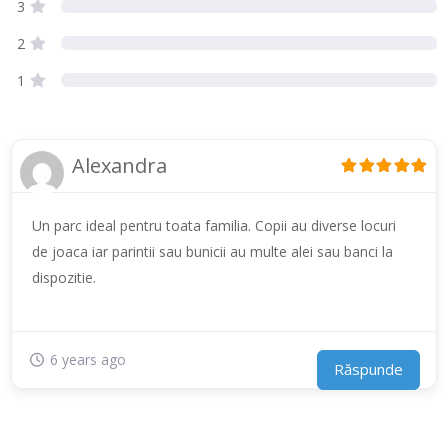
l
3
a
2
„
1
P
a
r
Alexandra
c
u
Un parc ideal pentru toata familia. Copii au diverse locuri
l
de joaca iar parintii sau bunicii au multe alei sau banci la
O
dispozitie.
l
o
s
6 years ago
Răspunde
i
g