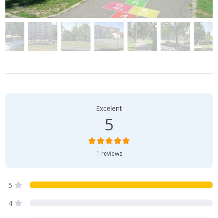
O
r
Excelent
e
5
c
e
1 reviews
n
z
5
i
e
4