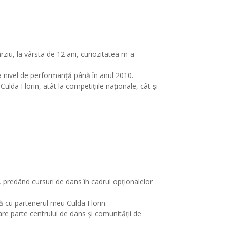
ziu, la vârsta de 12 ani, curiozitatea m-a
la nivel de performanță până în anul 2010.
ulda Florin, atât la competițiile naționale, cât și
, predând cursuri de dans în cadrul opționalelor
nă cu partenerul meu Culda Florin.
e parte centrului de dans și comunității de