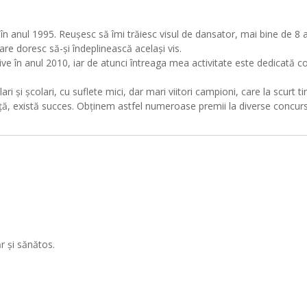
 anul 1995. Reușesc să îmi trăiesc visul de dansator, mai bine de 8 a
re doresc să-și îndeplinească același vis.
ve în anul 2010, iar de atunci întreaga mea activitate este dedicată co
ri și școlari, cu suflete mici, dar mari viitori campioni, care la scurt
ă, există succes. Obținem astfel numeroase premii la diverse concursu
ăr și sănătos.