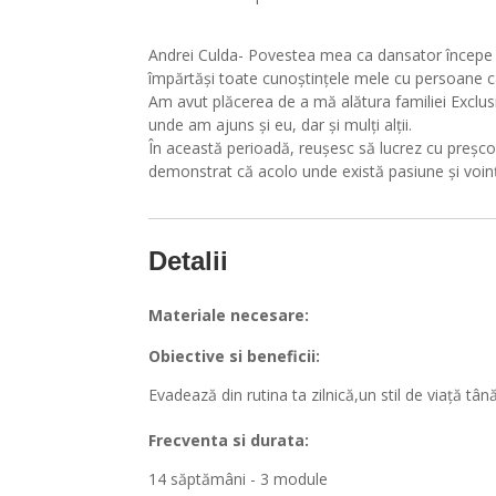
Andrei Culda- Povestea mea ca dansator începe în
împărtăși toate cunoștințele mele cu persoane ca
Am avut plăcerea de a mă alătura familiei Exclusi
unde am ajuns și eu, dar și mulți alții.
În această perioadă, reușesc să lucrez cu preșcola
demonstrat că acolo unde există pasiune și voinț
Detalii
Materiale necesare:
Obiective si beneficii:
Evadează din rutina ta zilnică,un stil de viață tân
Frecventa si durata:
14 săptămâni - 3 module