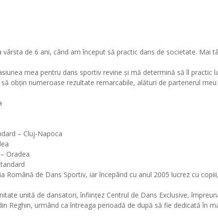
vârsta de 6 ani, când am început să practic dans de societate. Mai târ
pasiunea mea pentru dans sportiv revine și mă determină să îl practic 
it să obțin numeroase rezultate remarcabile, alături de partenerul meu C
a
a
andard – Cluj-Napoca
dea
d – Oradea
 Standard
ția Română de Dans Sportiv, iar începând cu anul 2005 lucrez cu copiii
nitate unită de dansatori, înființez Centrul de Dans Exclusive, împreu
in Reghin, urmând ca întreaga perioadă de după să fie dedicată în mar