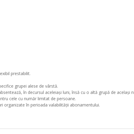
ibil prestabilit.
ecifice grupei alese de vârstă.
absentează, în decursul aceleiași luni, însă cu o altă grupă de același ni
 pentru cele cu număr limitat de persoane.
ri organizate în perioada valabilității abonamentului.