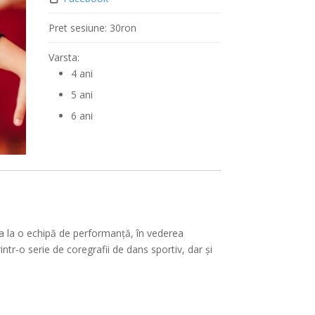
ător
Pret sesiune:
30ron
Varsta:
4 ani
5 ani
6 ani
ea la o echipă de performanță, în vederea
rintr-o serie de coregrafii de dans sportiv, dar și