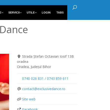
E
SERVICII
UTILE
LOGIN
TABS
e Dance
Strada Ștefan Octavian Iosif 13B
oradea
Oradea
,
Județul Bihor
0740 026 831 / 0743 859 611
contact
@
exclusivedance.ro
Site web
Facebook