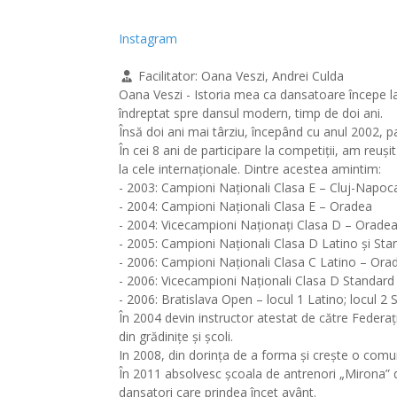
Instagram
Facilitator:
Oana Veszi, Andrei Culda
Oana Veszi - Istoria mea ca dansatoare începe la 
îndreptat spre dansul modern, timp de doi ani.
Însă doi ani mai târziu, începând cu anul 2002, 
În cei 8 ani de participare la competiții, am reuș
la cele internaționale. Dintre acestea amintim:
- 2003: Campioni Naționali Clasa E – Cluj-Napoc
- 2004: Campioni Naționali Clasa E – Oradea
- 2004: Vicecampioni Naționați Clasa D – Orade
- 2005: Campioni Naționali Clasa D Latino și St
- 2006: Campioni Naționali Clasa C Latino – Ora
- 2006: Vicecampioni Naționali Clasa D Standar
- 2006: Bratislava Open – locul 1 Latino; locul 2
În 2004 devin instructor atestat de către Federa
din grădinițe și școli.
In 2008, din dorința de a forma și crește o comu
În 2011 absolvesc școala de antrenori „Mirona” d
dansatori care prindea încet avânt.