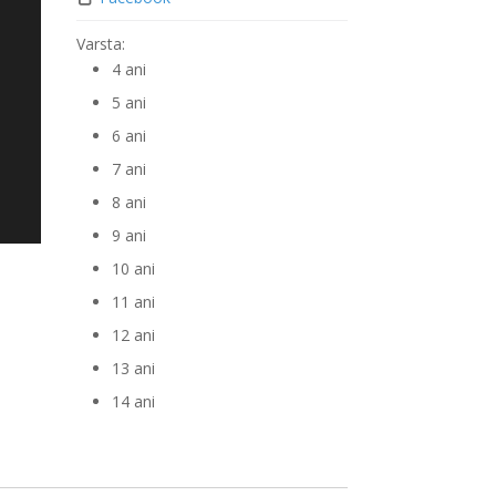
ător
Varsta:
4 ani
5 ani
6 ani
7 ani
8 ani
9 ani
10 ani
11 ani
12 ani
13 ani
14 ani