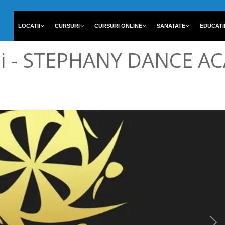
LOCATII
CURSURI
CURSURI ONLINE
SANATATE
EDUCATI
pii - STEPHANY DANCE 