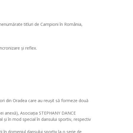
 nenumărate titluri de Campioni în România,
ncronizare și reflex.
enori din Oradea care au reușit să formeze două
 listei anexă), Asociația STEPHANY DANCE
 și în mod special în dansului sportiv, respectiv
i în domeniul dansului sportiv la o serie de