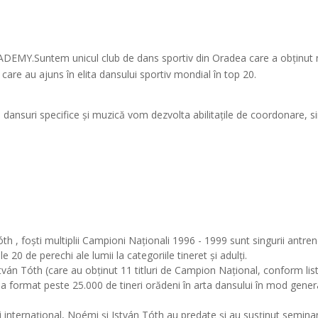
CADEMY.
Suntem unicul club de dans sportiv din Oradea care a obținut
care au ajuns în elita
dansului sportiv mondial în top 20.
n dansuri specifice și muzică vom dezvolta abilitațile de coordonare, si
th , foști multiplii Campioni Naționali 1996 - 1999 sunt singurii antr
 20 de perechi ale lumii la categoriile tineret și adulți.
István Tóth (care au obținut 11 titluri de Campion Național, conform
 a format peste 25.000 de tineri orădeni în arta dansului în mod general
i internațional, Noémi și István Tóth au predate și au susținut seminari