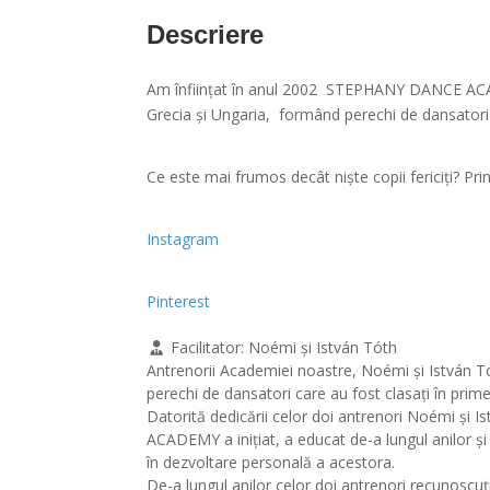
Descriere
Am înființat în anul 2002 STEPHANY DANCE A
Grecia și Ungaria, formând perechi de dansatori 
Ce este mai frumos decât niște copii fericiți? Pri
Instagram
Pinterest
Facilitator:
Noémi și István Tóth
Antrenorii Academiei noastre, Noémi și István Tó
perechi de dansatori care au fost clasați în primele
Datorită dedicării celor doi antrenori Noémi și 
ACADEMY a inițiat, a educat de-a lungul anilor și
în dezvoltare personală a acestora.
De-a lungul anilor celor doi antrenori recunoscuț