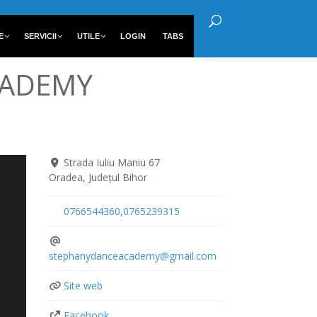
E
SERVICII
UTILE
LOGIN
TABS
ACADEMY
Strada Iuliu Maniu 67
Oradea
,
Județul Bihor
0766544360,0765239315
stephanydanceacademy
@
gmail.com
Site web
Facebook